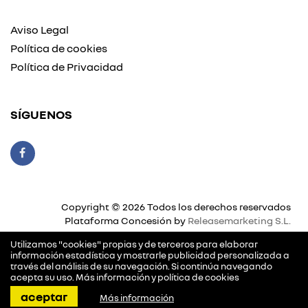
Aviso Legal
Política de cookies
Política de Privacidad
SÍGUENOS
Copyright © 2026 Todos los derechos reservados
Plataforma Concesión by
Releasemarketing S.L.
Utilizamos "cookies" propias y de terceros para elaborar
información estadística y mostrarle publicidad personalizada a
través del análisis de su navegación. Si continúa navegando
acepta su uso.
Más información y política de cookies
llamar
pedir cita
dirección
contactar
aceptar
Más información